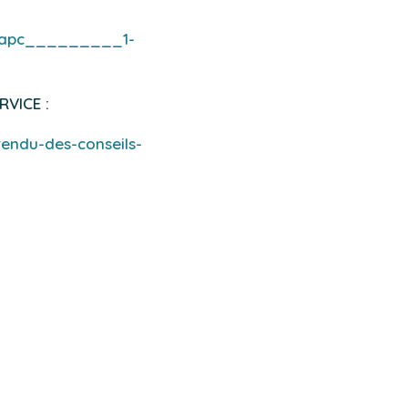
_aapc_________1-
RVICE :
rendu-des-conseils-