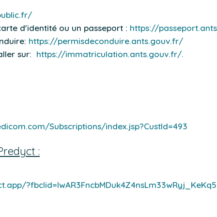
ublic.fr/
rte d'identité ou un passeport :
https://passeport.ants
nduire:
https://permisdeconduire.ants.gouv.fr/
aller sur:
https://immatriculation.ants.gouv.fr/.
dicom.com/Subscriptions/index.jsp?CustId=493
redyct :
ict.app/?fbclid=IwAR3FncbMDuk4Z4nsLm33wRyj_KeKq5