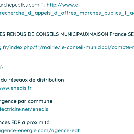
marchepublics.com " :
http://www.e-
/recherche_d_appels_d_offres_marches_publics_1
TES RENDUS DE CONSEILS MUNICIPAUX
MAISON France SE
.fr/index.php/fr/mairie/le-conseil-municipal/compte-
fr
 du réseaux de distribution
www.enedis.fr
urgence par commune
lectricite.net/enedis
nces EDF à proximité
/agence-energie.com/agence-edf