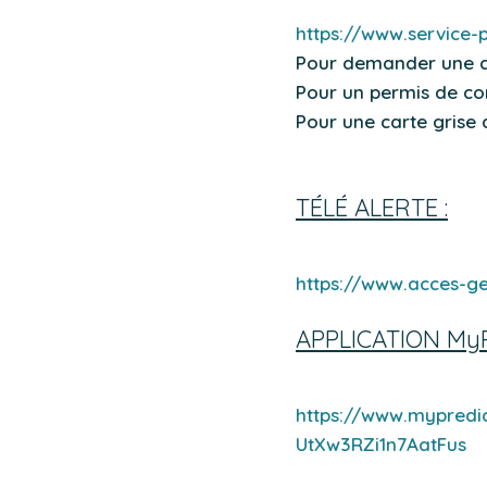
https://www.service-p
Pour demander une ca
Pour un permis de co
Pour une carte grise 
TÉLÉ ALERTE :
https://www.acces-ge
APPLICATION MyP
https://www.mypred
UtXw3RZi1n7AatFus