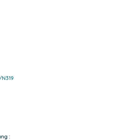
s/N319
ang :