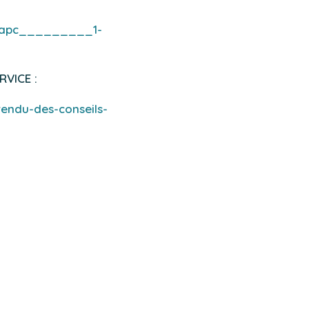
_aapc_________1-
RVICE :
rendu-des-conseils-