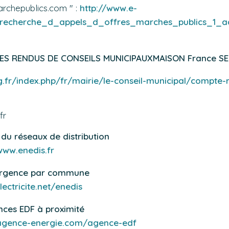
marchepublics.com " :
http://www.e-
/recherche_d_appels_d_offres_marches_publics_1
TES RENDUS DE CONSEILS MUNICIPAUX
MAISON France SE
.fr/index.php/fr/mairie/le-conseil-municipal/compte-
fr
 du réseaux de distribution
www.enedis.fr
urgence par commune
lectricite.net/enedis
nces EDF à proximité
/agence-energie.com/agence-edf