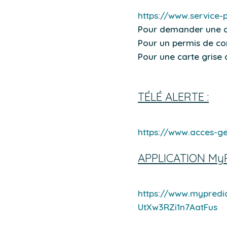
https://www.service-p
Pour demander une ca
Pour un permis de co
Pour une carte grise 
TÉLÉ ALERTE :
https://www.acces-ge
APPLICATION MyP
https://www.mypred
UtXw3RZi1n7AatFus