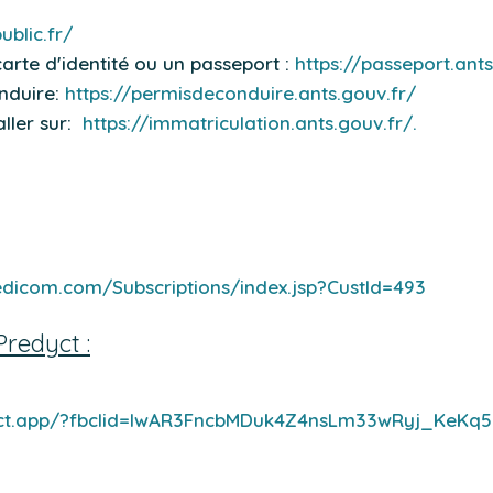
ublic.fr/
rte d'identité ou un passeport :
https://passeport.ants
nduire:
https://permisdeconduire.ants.gouv.fr/
aller sur:
https://immatriculation.ants.gouv.fr/.
dicom.com/Subscriptions/index.jsp?CustId=493
redyct :
ict.app/?fbclid=IwAR3FncbMDuk4Z4nsLm33wRyj_KeKq5