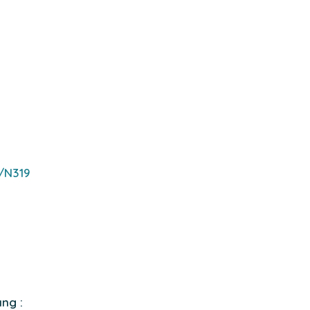
s/N319
ang :