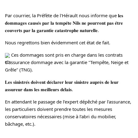
Par courrier, la Préfète de l'Hérault nous informe que 𝐥𝐞𝐬
𝐝𝐨𝐦𝐦𝐚𝐠𝐞𝐬 𝐜𝐚𝐮𝐬𝐞́𝐬 𝐩𝐚𝐫 𝐥𝐚 𝐭𝐞𝐦𝐩𝐞̂𝐭𝐞 𝐍𝐢𝐥𝐬 𝐧𝐞 𝐩𝐨𝐮𝐫𝐫𝐨𝐧𝐭 𝐩𝐚𝐬 𝐞̂𝐭𝐫𝐞
𝐜𝐨𝐮𝐯𝐞𝐫𝐭𝐬 𝐩𝐚𝐫 𝐥𝐚 𝐠𝐚𝐫𝐚𝐧𝐭𝐢𝐞 𝐜𝐚𝐭𝐚𝐬𝐭𝐫𝐨𝐩𝐡𝐞 𝐧𝐚𝐭𝐮𝐫𝐞𝐥𝐥𝐞.
Nous regrettons bien évidemment cet état de fait.
Ces dommages sont pris en charge dans les contrats
d'assurance dommage avec la garantie "Tempête, Neige et
Grêle" (TNG).
𝐋𝐞𝐬 𝐬𝐢𝐧𝐢𝐬𝐭𝐫𝐞́𝐬 𝐝𝐨𝐢𝐯𝐞𝐧𝐭 𝐝𝐞́𝐜𝐥𝐚𝐫𝐞𝐫 𝐥𝐞𝐮𝐫 𝐬𝐢𝐧𝐢𝐬𝐭𝐫𝐞 𝐚𝐮𝐩𝐫𝐞̀𝐬 𝐝𝐞 𝐥𝐞𝐮𝐫
𝐚𝐬𝐬𝐮𝐫𝐞𝐮𝐫 𝐝𝐚𝐧𝐬 𝐥𝐞𝐬 𝐦𝐞𝐢𝐥𝐥𝐞𝐮𝐫𝐬 𝐝𝐞́𝐥𝐚𝐢𝐬.
En attendant le passage de l’expert dépêché par l’assurance,
les particuliers doivent prendre toutes les mesures
conservatoires nécessaires (mise à l’abri du mobilier,
bâchage, etc.).